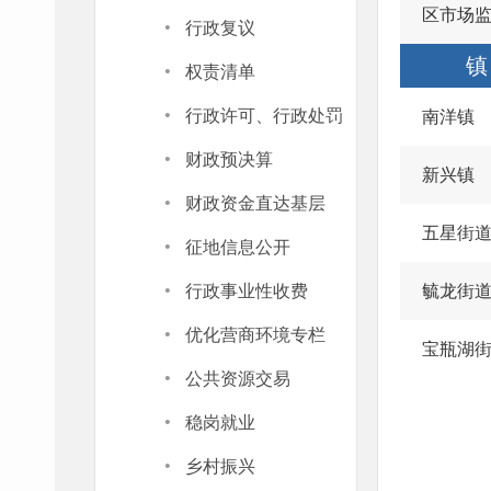
区市场
·
行政复议
·
镇
权责清单
·
行政许可、行政处罚
南洋镇
·
财政预决算
新兴镇
·
财政资金直达基层
五星街
·
征地信息公开
·
行政事业性收费
毓龙街
·
优化营商环境专栏
宝瓶湖
·
公共资源交易
·
稳岗就业
·
乡村振兴