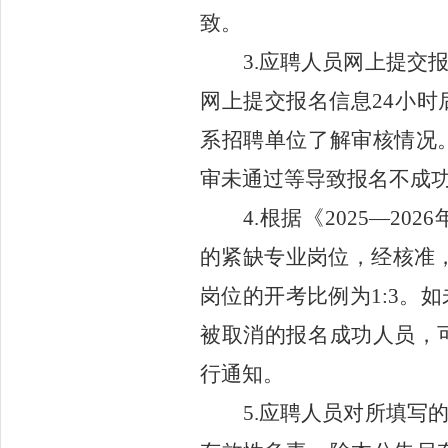
致。
3.
应聘人员网上提交
网上提交报名信息
24小
系招聘单位了解审核情况
审未通过等导致报名不成
4.根据
《
202
5—202
的紧缺专业岗位
，
经核准
岗位的开考比例为1:3
。如
被取消的报名成功人员
，
行通知
。
5.应聘人员对所填写