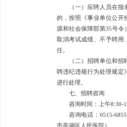
（一）应聘人员在报
的，按照《事业单位公开
源和社会保障部第
35
号令
取消考试成绩、不予聘用
任。
（二）招聘单位和招
聘违纪违规行为处理规定
进行处理。
七、招聘咨询
咨询
时间：
上午
8
:
3
0-1
咨询
电话
：
0515-68
5
市亭湖区
人民医院
）。