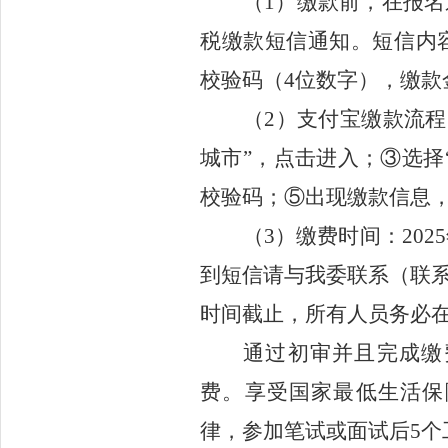
（
1
）
缴款前，在报名
税缴款短信通知。短信内
校验码（4位数字），缴款
（
2
）
支付宝缴款流程
城市”，点击进入；③选择
校验码；⑤出现缴款信息，
（
3
）
缴费时间：
202
5
到短信请与
我委
联系（联
时间截止，所有人
员务必
通过初审并且完成缴
费。
享受国家
最低生活保
律，参加笔试或面试后
5
个