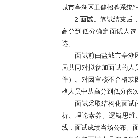
城市亭湖区卫健招聘系统”
2.面试。
笔试结束后
高分到低分
确定面试人选
选。
面试前由
盐城市
亭湖
局
共同
对
拟
参加面试的人
件
）。
对因审核不合格或
格人员中从高分到低分依
面试采取结构化面试
析、理论素养、逻辑思维
线，面试成绩当场公布。