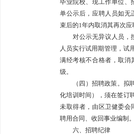
毕业院校、现工作单位、
单公示后，应聘人员如无
束后的
1
年内取消其再次应
对公示无异议人员，
人员实行试用期管理，试
满
经
考核
不合格
者
，取消
级
。
（
四
）
招聘政策。
拟
化培训时间
），
须在签订
未取得者，
由
区
卫健委会
聘用合同、收回事业编制
六
、
招聘纪律