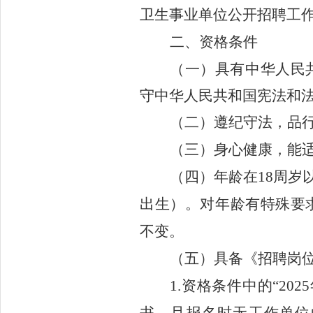
卫生事业单位公开招聘工
二
、
资格
条件
（
一
）
具有中华人民
守中华人民共和国宪法和
（
二
）
遵纪守法，品
（
三
）
身
心
健康
，
能
（
四
）
年龄
在
18周岁
出生
）
。对年龄有特殊要
不变。
（
五
）
具备
《
招聘岗
1.
资格条件中的
“202
5