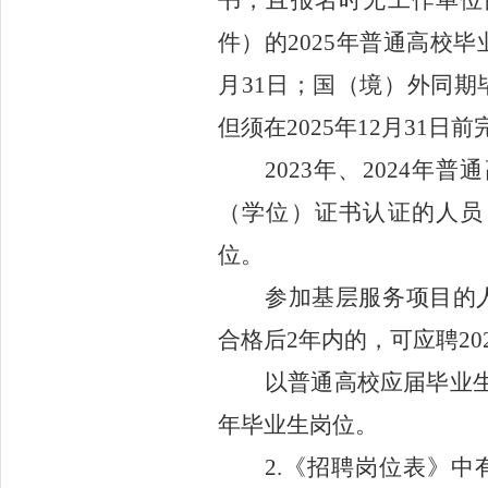
书，且
报名时
无工作单位
件
）
的
2025年
普通高校毕
月
31日；
国
（
境
）
外同期
但须在
202
5
年
12
月
31日前
2023年、2024
（学位）证书认证的人员
位
。
参加基层服务项目的
合格后
2年内的，可应聘20
以普通高校应届毕业
年毕业生岗位。
2.
《
招聘岗位表
》
中