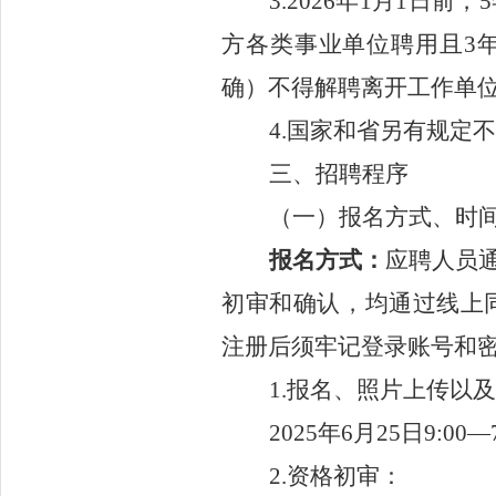
3.2026年1月1日
方各类事业单位聘用且
3
确）不得解聘离开工作单
4.
国家和省另有规定不
三
、
招聘程序
（
一
）
报名方式、时
报名方式
：
应聘人员
初审和确认，均通过
线上
注册后须牢记登录账号和
1.
报名、照片上传
以及
202
5
年
6
月
25
日
9
:
0
0
—
2.
资格初审：