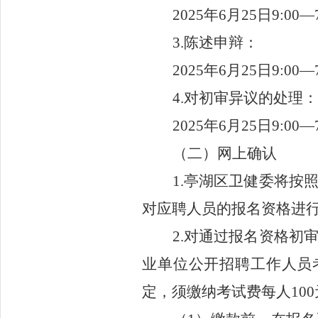
202
5
年
6
月
25
日
9
:
0
0
—
3.
陈述申辩
：
202
5
年
6
月
25
日
9
:
0
0
—
4.
对初审异议的处理：
202
5
年
6
月
25
日
9
:
0
0
—
（二）
网上确认
1.亭湖区
卫健委将按
对应聘人员的报名资格进
2.
对通过报名资格初
业单位公开招聘工作人员
定，须缴纳考试费
每人
10