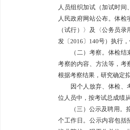
人员组织加试（加试时间
人民政府网站公布
。
体检
（试行）
〉
及
〈
公务员录
发
〔
2016〕140号
）执行
，
（二）
考察。
体检结
考察的内容、方法等，
考
根据
考察结果，
研究
确定
因
个人放弃、
体检、
位人员中，按考试总
成绩
（
三
）公示
及聘用
。
个工作日。公示内容包括