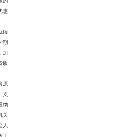
孩的
优惠
就读
学期
，加
费服
育原
。支
吸纳
机关
全人
职工