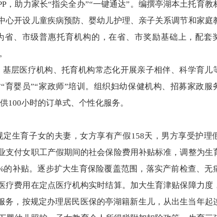
PP，助力家长“指尖全办”“一键通达”。编撰亭湖本土托育教
中心开设儿童疾病预防、婴幼儿护理、亲子关系调节和家庭
为省、市级普惠托育机构的，在省、市奖励基础上，配套
赛。
。
基层医疗机构、托育机构常态化开展亲子相伴、科学育儿
“育婴员”“家政师”培训。组织妇幼保健机构、招募家政服
供100小时的订单式、个性化服务。
规定生育子女的夫妻，女方享有产假158天，男方享受护理假
业支付女职工产假期间的社会保险费用补贴标准，调整为生
80%的补贴。逐步扩大生育保险覆盖范围，落实产前检查、无
医疗费用在定点医疗机构实时结算。加大生育津贴保障力度
”服务，按规定办理居民医保的亭湖籍新生儿，从出生当年起