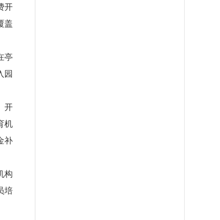
费开
覆盖
在亭
入园
。开
育机
金补
机构
员培