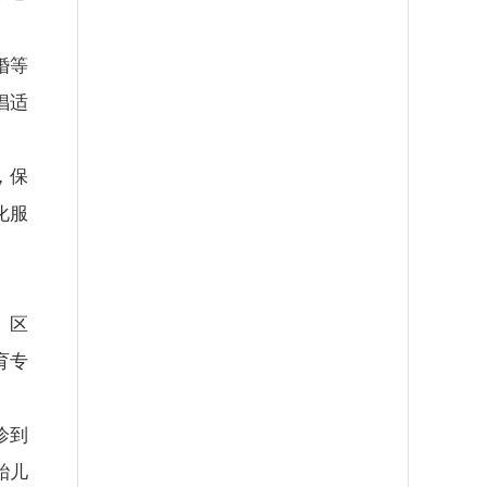
婚等
倡适
，保
化服
。区
育专
诊到
胎儿