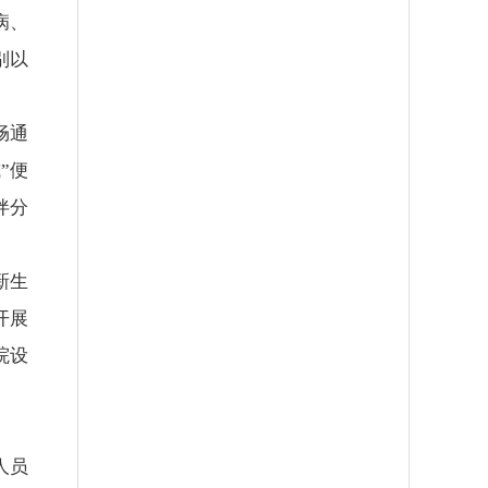
病、
别以
畅通
”便
伴分
新生
开展
院设
人员