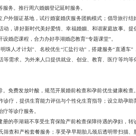
等服务。推行周六婚姻登记延时服务。
立户外颁证基地，试行婚宴婚庆服务团购模式；倡导旅行结
活动，讲好新时代美好爱情、幸福婚姻、和谐家庭故事。提
开设婚恋课程，合力办好亭湖婚恋教育“专题课堂”。
海明珠人才计划”、名校优生“汇盐行动”，搭建服务“直通车”
活等需求。为外来人口提供就业、创业、教育、医疗等均等
导。免费发放叶酸，规范开展婚前检查和孕前优生健康检查
作诊疗，提供生育能力评估与个性化生育指导；设立助孕助
治疗等诊疗服务。
建册的亭湖籍不享受生育保险产前检查保障待遇的孕妇，转
氏筛查和产检套餐服务；享受孕早期胎儿颈后透明带扫描、