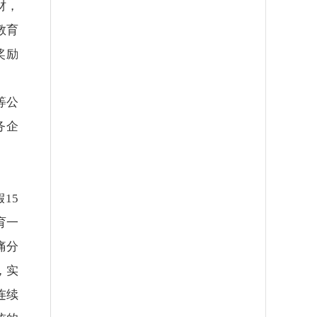
材，
教育
奖励
等公
务企
15
育一
痛分
，实
连续