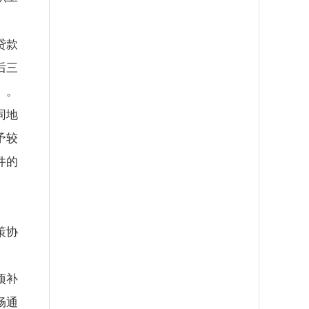
贷款
后三
）。
同地
予较
件的
策协
项补
畅通