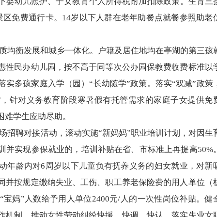
以下婴幼儿照护、子女教育个人所得税附加扣除政策。生育三
景区免费通行卡。14岁以下人群在老年助餐点就餐参照助老
质均衡发展和城乡一体化。户籍及居住地均在亭湖的第三孩
惠性民办幼儿园，按不高于同等次公办园保教费收费标准以
实多孩家庭入学（园）“长幼随学”政策。落实“双减”政策
”，针对义务教育阶段寒暑假有托管需求的家庭子女提供免
困难学生应助尽助。
场招聘对接活动，滚动实施“新妈妈”职业培训计划，对因生
训并实现参保就业的，培训补贴在省、市标准上再提高50%
劳动年龄内对6周岁以下儿童负有抚养义务的妇女就业，对新
同并按规定缴纳失业、工伤、职工养老保险费的用人单位（
宝妈”人数给予用人单位2400元/人的一次性岗位补贴。健
作机制，推动女性劳动纠纷快援、快调、快认。落实失业女