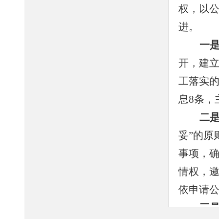
权
，以
进
。
一
开，建
工落实
息
8
条
，
二
妥
”
的原
事项，
情权，
依申请
三