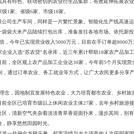
成具有特色、联动密切的农业衍生品集群，有效延伸拓展农业
级1家、省级6家、市级18家。
限公司生产车间，同样是一片繁忙景象。智能化生产线高速运
一袋袋大米产品陆续打包出库，准备发往各地市场。依托新投
，今年已实现营业收入5000万元，目前在手订单超8000万
家企业入选“苏农贷”名录库，近三年累计帮助18家农产品加
前，全区规上农产品加工企业达30家，今年前5个月实现营业
机制，通过订单农业、务工就业等方式，让广大农民更多分享
展理念，因地制宜发展特色农业，大力培育都市农业、乡村旅
前全区已培育市级以上休闲农业主体27家，去年乡村旅游接
社区，清新空气夹杂着淡淡青草香迎面扑来，漫步其间，别有
趣，静享悠然田园时光。
在打造一处融合农耕乐趣、邻里温情与乡土诗意的人文田园家