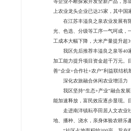
等企业不断探索开发全新产品，形
上农业龙头企业已达25家，其中国家
在江苏丰溢良之泉农业发展有
光、色选、分级等工序一气呵成，
工成本大幅下降，大米产量提升超3倍
我区先后推荐丰溢良之泉等40
加工能力提升项目资金超千万元。目
善“企业+合作社+农户”利益联结
深化农旅融合休闲农业增活力
我区坚持“生态+产业”融合发
能加速释放，富民效应逐步显现。目
走进南洋镇耘亭田居人文农业
地、播种、浇水，亲身体验农耕乐
“社区占地面积约300亩，旨