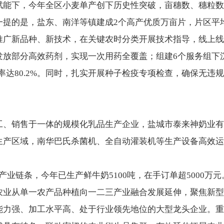
能下，今年全区小麦单产创下历史性突破，亩穗数、穗粒数大
提的是，盐东、南洋等镇建成2个高产优质万亩片，片区平均
推广新品种、新技术，在关键农时分类开展技术指导，线上线
发放部分高效药剂，实现一次用药全覆盖；组建6个服务组下
率达80.2%。同时，扎实开展种子检疫专项检查，确保无违
工、销售于一体的规模化乳品生产企业，盐城市泰来神奶业有
生产区域，南华巴氏杀菌机、全自动灌装机等生产设备高效运
产业链条，今年已生产鲜牛奶5100吨，在手订单超5000万
农业从单一农产品种植向一二三产业融合发展延伸，聚焦新型
能力强、加工水平高、处于行业领先地位的大型龙头企业。重