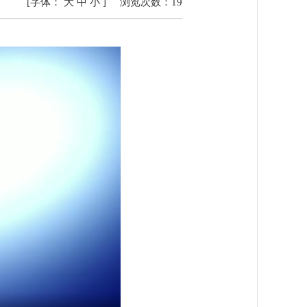
[字体：
大
中
小
]
浏览次数：
19