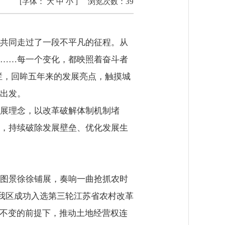
[字体：
大
中
小
]
浏览次数：
39
共同走过了一段不平凡的征程。从
……每一个变化，都映照着奋斗者
栏，回眸五年来的发展亮点，触摸城
出发。
展理念，以改革破解体制机制堵
，持续破除发展壁垒、优化发展生
图景徐徐铺展，奏响一曲抢抓农时
，我区成功入选第三轮江苏省农村改革
定不变的前提下，推动土地经营权连