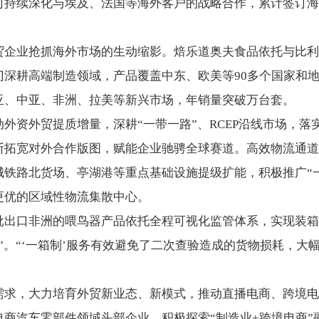
司持续深化与埃及、法国等海外客户的战略合作，累计签订海
贸企业抢抓海外市场的生动缩影。焙乐道奥夫食品依托与比利
深耕高端制造领域，产品覆盖中东、欧美等90多个国家和地
亚、中亚、非洲、拉美等新兴市场，年销量突破万台套。
外资外贸提质增量，深耕“一带一路”、RCEP沿线市场，
断拓宽对外合作版图，赋能企业驰骋全球赛道。高效物流通道
铁路北货场、亭湖港等重点基础设施提级扩能，积极推广“一
更优的区域性物流集散中心。
批出口非洲的喂鸟器产品依托全程可视化监管体系，实现装箱
”。“‘一箱制’服务有效避免了二次查验造成的货物损耗，大
需求，大力培育外贸新业态、新模式，推动直播电商、跨境电
商汽车零部件领域头部企业，积极探索“制造业+跨境电商”