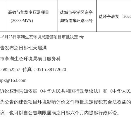
高效节能型变压器项目
盐城市亭湖区东亭
盐环亭表复〔
202
（
20000MVA
）
湖街道东环路
38
号
5日—6月25日亭湖生态环境局建设项目审批决定.zip
告发布之日起七天届满
市亭湖生态环境局项目服务科
5-68552557
传真：
0515-88172620
bhpk@163.com
诉讼权利告知
依据《中华人民共和国行政复议法》和《中华人民
为公告的建设项目环境影响评价文件审批决定侵犯其合法权益的
议，也可以自公告期限届满之日起六个月内提起行政诉讼。