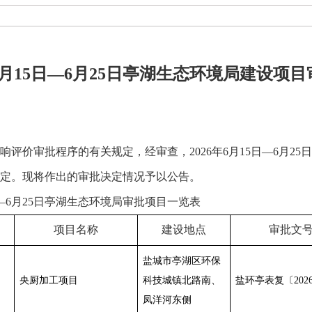
年6月15日—6月25日亭湖生态环境局建设项
响评价审批程序的有关规定，经审查，
2026
年
6
月
15
日—
6
月
25
日
定。现将作出的审批决定情况予以公告。
—
6
月
25
日亭湖生态环境局审批项目一览表
项目名称
建设地点
审批文
盐城市亭湖区环保
央厨加工项目
科技城镇北路南、
盐环亭表复〔
202
凤洋河东侧