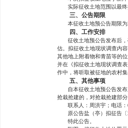
实际征收土地
范围
以最终
三、公告期限
本征收土地
预
公告期限为
四、工作安排
征收土地
预
公告
发布
后，
估。拟征收土地现状调查内容
其他地上附着物和青苗等的
位
并在《拟征收土地现状调查表
作中，将听取被征地的农村集
五、其他事项
自本征收土地
预
公告发布
抢栽抢建的，对抢栽抢建部分
联系人：
周洪宇
；电话：
原公告盐（亭）拟
征告〔
特此公告。