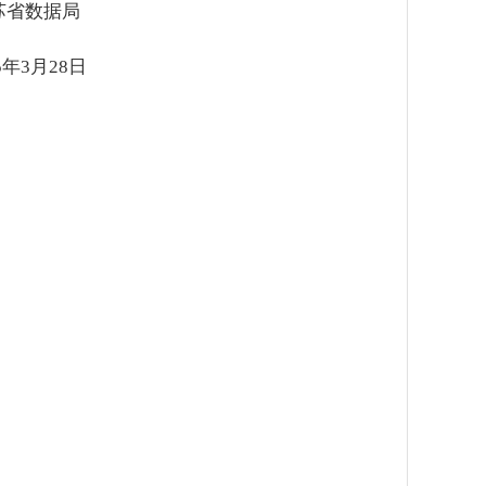
局
8日
）