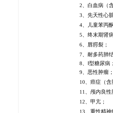
2、白血病（
3、先天性心
4、儿童苯丙
5、终末期肾
6、唇腭裂；
7、耐多药肺
8、Ⅰ型糖尿病
9、恶性肿瘤
10、癌症（
11、颅内良性
12、甲亢；
13、重性精神