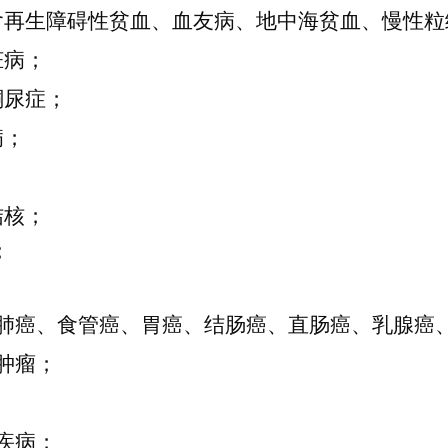
含再生障碍性贫血、血友病、地中海贫血、慢性粒
脏病；
酮尿症；
病；
结核；
；
；
含肺癌、食管癌、胃癌、结肠癌、直肠癌、乳腺癌
肿瘤；
疾病；