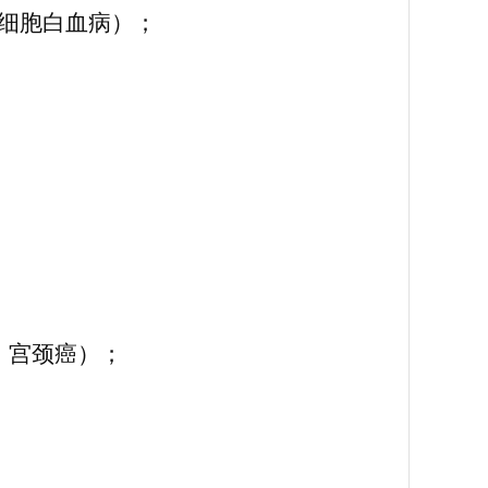
细胞白血病）；
、宫颈癌）；