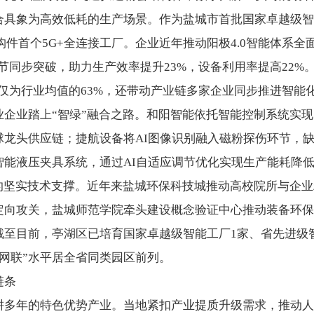
合具象为高效低耗的生产场景。作为盐城市首批国家卓越级智
构件首个5G+全连接工厂。企业近年推动阳极4.0智能体系全
环节同步突破，助力生产效率提升23%，设备利用率提高22
耗仅为行业均值的63%，还带动产业链多家企业同步推进智能
业踏上“智绿”融合之路。和阳智能依托智能控制系统实现
龙头供应链；捷航设备将AI图像识别融入磁粉探伤环节，缺
能液压夹具系统，通过AI自适应调节优化实现生产能耗降低
坚实技术支撑。近年来盐城环保科技城推动高校院所与企业
定向攻关，盐城师范学院牵头建设概念验证中心推动装备环保
至目前，亭湖区已培育国家卓越级智能工厂1家、省先进级智
转网联”水平居全省同类园区前列。
链条
年的特色优势产业。当地紧扣产业提质升级需求，推动人