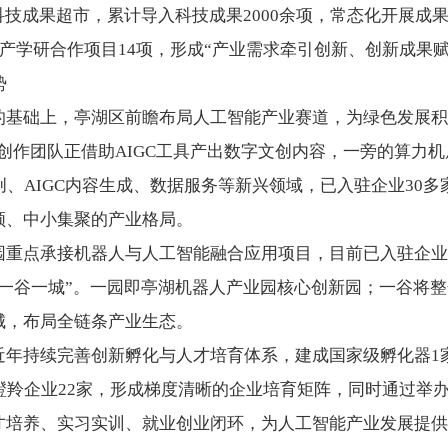
科技成果超市，累计导入科技成果2000余项，常态化开展成果
省产学研合作项目14项，形成“产业需求牵引创新、创新成果
势
基础上，亭湖区前瞻布局人工智能产业赛道，为绿色发展积
创作团队正借助AIGC工具产出数字文创内容，一旁的算力
、AIGC内容生成、数据服务等新兴领域，已入驻企业30多
领、中小集聚的产业格局。
点承接机器人与人工智能融合应用项目，目前已入驻企业1
一谷一城”。一园即亭湖机器人产业园核心创新园；一谷将
城，布局全链条产业生态。
持续完善创新孵化与人才培育体系，建成国家级孵化器1家
瞪羚企业22家，形成梯度清晰的企业培育矩阵，同时通过举
才培养、实习实训、就业创业闭环，为人工智能产业发展提供