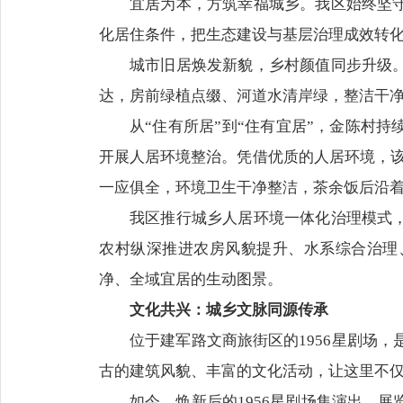
宜居为本，方筑幸福城乡。我区始终坚
化居住条件，把生态建设与基层治理成效转
城市旧居焕发新貌，乡村颜值同步升级
达，房前绿植点缀、河道水清岸绿，整洁干
从“住有所居”到“住有宜居”，金陈村
开展人居环境整治。凭借优质的人居环境，该
一应俱全，环境卫生干净整洁，茶余饭后沿着
我区推行城乡人居环境一体化治理模式
农村纵深推进农房风貌提升、水系综合治理
净、全域宜居的生动图景。
文化共兴：城乡文脉同源传承
位于建军路文商旅街区的1956星剧场
古的建筑风貌、丰富的文化活动，让这里不
如今，焕新后的1956星剧场集演出、