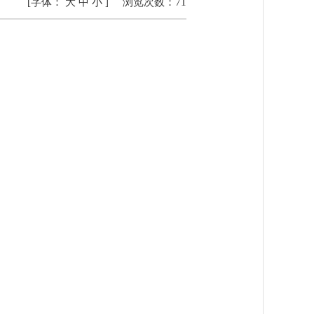
[字体：
大
中
小
]
浏览次数：
71