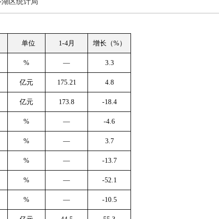
亭湖区统计局
单位
1-4
月
增长（
%
）
%
—
3.3
亿元
175.21
4.8
亿元
173.8
-18.4
%
—
-4.6
%
—
3.7
%
—
-13.7
%
—
-52.1
%
—
-10.5