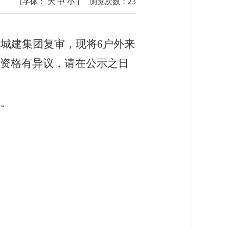
[字体：
大
中
小
]
浏览次数：
23
区城建集团
复审，现将
6
户外来
资格有异议，请在公示之日
）。