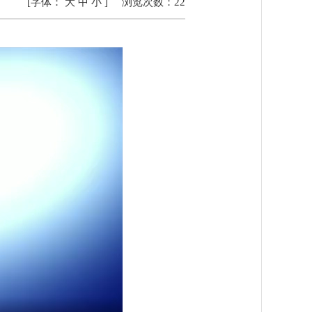
[字体：
大
中
小
]
浏览次数：
22