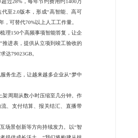
过28%，每年节约费用约1400万
迭代至2.0版本，形成“高智能、高可
2年，可替代70%以上人工工作量。
梳理150个高频事项智能答复，让企
策”推进表，提供从立项到竣工验收的
79023GB。
化服务生态，让越来越多企业从“梦中
上架周期从数小时压缩至几分钟。作
物流、支付结算、报关结汇、直播带
交互场景创新等方向持续发力。以“智
作者提供成长沃土。“我们将构建从技