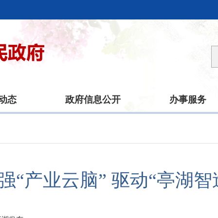
动态
政府信息公开
办事服务
强“产业云脑” 驱动“亭湖智