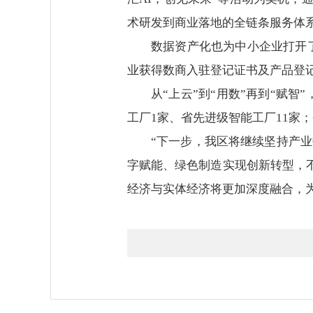
术研发到商业落地的全链条服务体系
数据资产化也为中小企业打开
业获得数商入驻登记证书及产品登
从“上云”到“用数”再到“赋
工厂1家、省先进级智能工厂11家
“下一步，我区将继续坚持产
字赋能、绿色制造实现创新转型，不
经济与实体经济将更加深度融合，