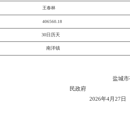
王春林
406560.18
3
0
日历天
南洋镇
盐城市
民政府
202
6
年
4
月
2
7
日