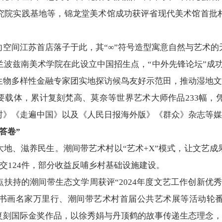
究院实践基地等，锦龙堂美术馆成功获评省现代美术馆首批
向空间江苏首店落子于此，其“∞”符号造型寓意自然与艺术
波兹南美术学院在此设立中国招生点，“中外先锋论坛”成
生物多样性金融专家团实地探访候鸟友好示范田，推动湿地文
载体，累计复刻梵高、莫奈等世界艺术大师作品233幅，凭
村》《走遍中国》以及《人民日报海外版》《群众》杂志等媒
答卷”
大地、滋养民生。潮间带艺术村以“艺术+X”模式，让文艺
成交124件，部分收益反哺乡村基础设施建设。
扶持的潮间带生态文学周获评“2024年度文艺工作创新优
书画名家万里行、潮间带艺术村首届公共艺术展等活动轮
复刻国际金奖作品，以徐秀娟与丹顶鹤的故事传递生态理念，