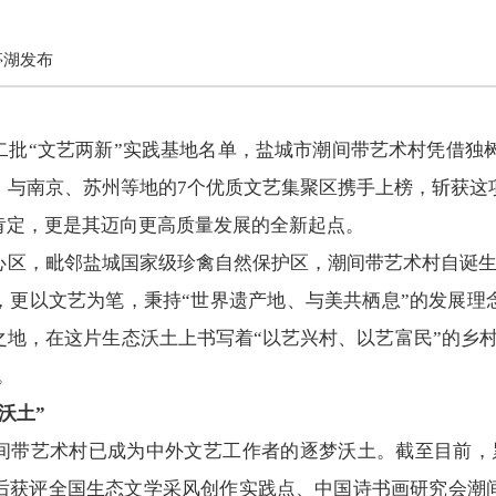
亭湖发布
批“文艺两新”实践基地名单，盐城市潮间带艺术村凭借独树
，与南京、苏州等地的7个优质文艺集聚区携手上榜，斩获这
肯定，更是其迈向更高质量发展的全新起点。
心区，毗邻盐城国家级珍禽自然保护区，潮间带艺术村自诞生
，更以文艺为笔，秉持“世界遗产地、与美共栖息”的发展理
地，在这片生态沃土上书写着“以艺兴村、以艺富民”的乡
。
沃土”
潮间带艺术村已成为中外文艺工作者的逐梦沃土。截至目前，
后获评全国生态文学采风创作实践点、中国诗书画研究会潮