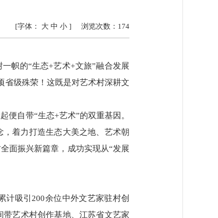
[字体：
大
中
小
]
浏览次数：
174
一帜的“生态+艺术+文旅”融合发展
项省级殊荣！这既是对艺术村深耕文
起便自带“生态+艺术”的双重基因。
念，着力打造生态大美之地、艺术朝
村全面振兴新篇章，成功实现从“发展
累计吸引200余位中外文艺家驻村创
间带艺术村创作基地、江苏省文艺家