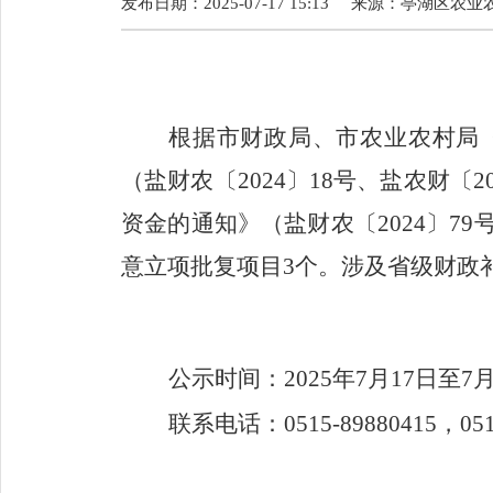
发布日期：2025-07-17 15:13
来源：
亭湖区农业
根据市财政局、市农业农村局
（盐财农〔
2024
〕
18
号、盐农财〔
2
资金的通知》（盐财农〔
2024
〕
79
意立项批复项目
3
个。涉及省级财政
公示时间：
20
2
5
年
7
月
17
日至
7
联系电话：
0515-89880415
，
05