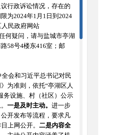
复议行政诉讼情况，存在的
期限为
202
4
年
1
月
1
日到
202
4
区人民政府网站
任何疑问，请与盐城市亭湖
58号4楼东416室；邮
中全会和习近平总书记对民
》为准则，依托“亭湖区人
服务设施、村（社区）公示
息。
一是及时主动。
进一步
、公开发布等流程，要求凡
作日上网公开。
二是内容全