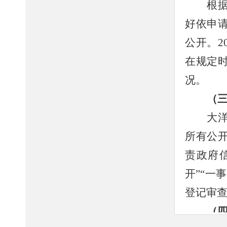
根
好依申
公开。
2
在规定
况
。
（
大
所有公
责政府
开”“一
登记审
（