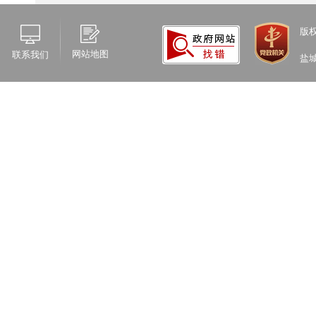
一
站，强
版
发布重
网站地图
联系我们
盐
作，按
服务大
二