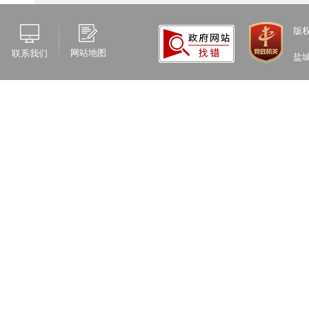
公厅政
知》要
版
本
，
促
网站地图
联系我们
盐
务手册
真、当
请，镇
从形式
请。申
申请书
三
范信息
清单、
境保护
格按照