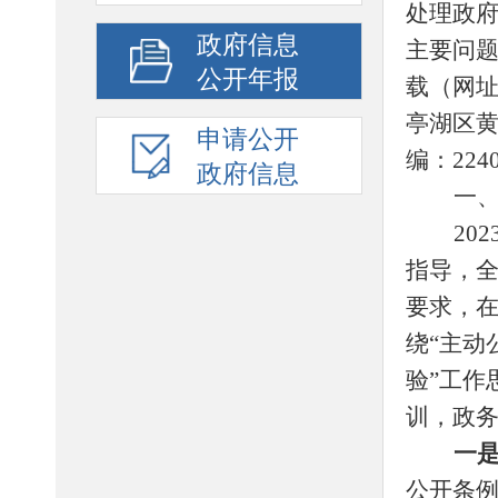
处理政
政府信息
主要问
公开年报
载（网
亭湖区
申请公开
编：
224
政府信息
一
202
指导，
要求
，
绕
“主动
验”工作
训
，
政
一
公开条